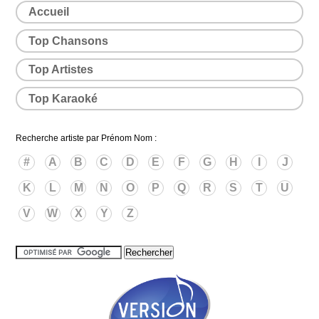
Accueil
Top Chansons
Top Artistes
Top Karaoké
Recherche artiste par Prénom Nom :
#
A
B
C
D
E
F
G
H
I
J
K
L
M
N
O
P
Q
R
S
T
U
V
W
X
Y
Z