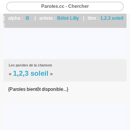
Paroles.cc - Chercher
| alpha :
B
| artiste :
Bébé Lilly
| titre :
1,2,3 soleil
|
Les paroles de la chanson
1,2,3 soleil
«
»
{Paroles bientôt disponible...}