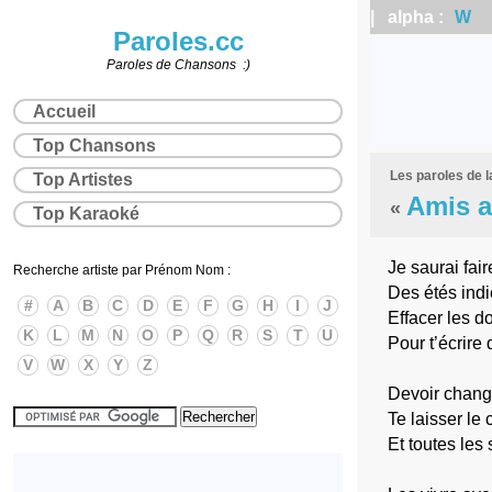
| alpha :
W
|
Paroles.cc
Paroles de Chansons :)
Accueil
Top Chansons
Les paroles de 
Top Artistes
Amis 
«
Top Karaoké
Je saurai fai
Recherche artiste par Prénom Nom :
Des étés ind
#
A
B
C
D
E
F
G
H
I
J
Effacer les d
K
L
M
N
O
P
Q
R
S
T
U
Pour t’écrire
V
W
X
Y
Z
Devoir change
Te laisser le 
Et toutes les