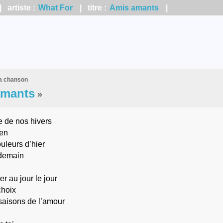
 artiste :
What For
| titre :
Amis amants
|
la chanson
amants
»
re de nos hivers
ien
ouleurs d’hier
 demain
r au jour le jour
choix
 saisons de l’amour