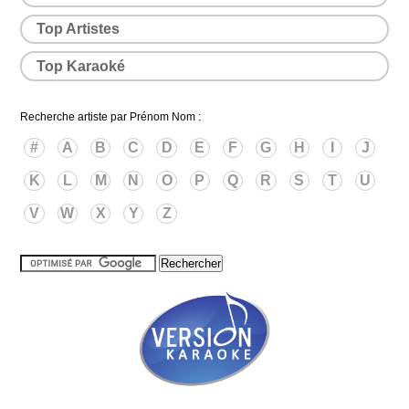
Top Artistes
Top Karaoké
Recherche artiste par Prénom Nom :
#
A
B
C
D
E
F
G
H
I
J
K
L
M
N
O
P
Q
R
S
T
U
V
W
X
Y
Z