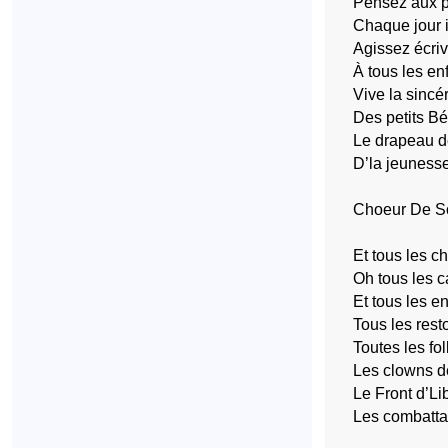
Pensez aux pr
Chaque jour i
Agissez écri
À tous les en
Vive la sincér
Des petits Bér
Le drapeau dé
D’la jeunesse
Choeur De S
Et tous les c
Oh tous les 
Et tous les e
Tous les rest
Toutes les fo
Les clowns d
Le Front d’Li
Les combattan