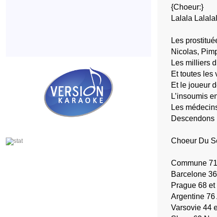
{Choeur:}
Lalala Lalalalal
Les prostituée
Nicolas, Pim
Les milliers 
Et toutes les
Et le joueur d
L’insoumis e
Les médecins 
Descendons la
Choeur Du S
Commune 71 
Barcelone 36
Prague 68 et 
Argentine 76
Varsovie 44 