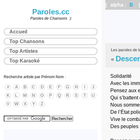
| alpha :
B
| 
Paroles.cc
Paroles de Chansons :)
Accueil
Top Chansons
Les paroles de 
Top Artistes
Descen
«
Top Karaoké
Solidarité
Recherche artiste par Prénom Nom :
Avec les imm
#
A
B
C
D
E
F
G
H
I
J
Pensez aux 
K
L
M
N
O
P
Q
R
S
T
U
Qui s’batten
V
W
X
Y
Z
Nous sommes 
De l’État poli
Vive le comb
Des peuples