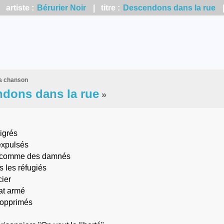
artiste :
Bérurier Noir
| titre :
Descendons dans la rue
la chanson
dons dans la rue
»
igrés
expulsés
t comme des damnés
les réfugiés
cier
at armé
 opprimés