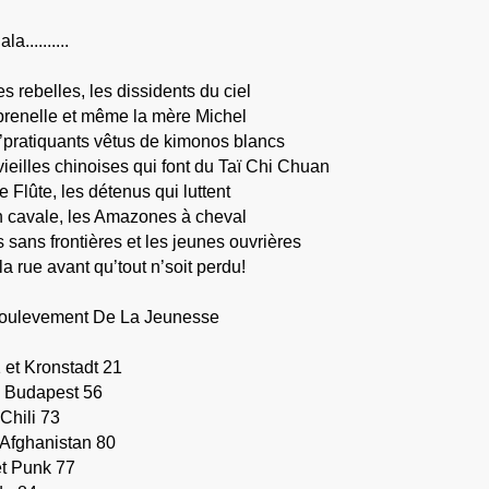
a..........
s rebelles, les dissidents du ciel
prenelle et même la mère Michel
d’pratiquants vêtus de kimonos blancs
 vieilles chinoises qui font du Taï Chi Chuan
e Flûte, les détenus qui luttent
n cavale, les Amazones à cheval
sans frontières et les jeunes ouvrières
 rue avant qu’tout n’soit perdu!
oulevement De La Jeunesse
et Kronstadt 21
 Budapest 56
Chili 73
 Afghanistan 80
et Punk 77