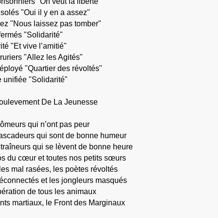
isonniers "On veut la liberté"
solés "Oui il y en a assez"
vez "Nous laissez pas tomber"
fermés "Solidarité"
ité "Et vive l’amitié"
uriers "Allez les Agités"
ployé "Quartier des révoltés"
 unifiée "Solidarité"
oulevement De La Jeunesse
hômeurs qui n’ont pas peur
cascadeurs qui sont de bonne humeur
ntraîneurs qui se lèvent de bonne heure
os du cœur et toutes nos petits sœurs
lles mal rasées, les poètes révoltés
éconnectés et les jongleurs masqués
bération de tous les animaux
ts martiaux, le Front des Marginaux