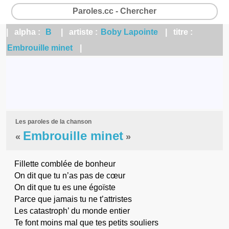
Paroles.cc - Chercher
| alpha :
B
| artiste :
Boby Lapointe
| titre :
Embrouille minet
|
Les paroles de la chanson
Embrouille minet
«
»
Fillette comblée de bonheur
On dit que tu n’as pas de cœur
On dit que tu es une égoïste
Parce que jamais tu ne t’attristes
Les catastroph’ du monde entier
Te font moins mal que tes petits souliers