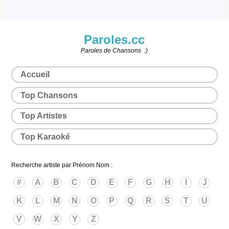
Paroles.cc
Paroles de Chansons :)
Accueil
Top Chansons
Top Artistes
Top Karaoké
Recherche artiste par Prénom Nom :
#
A
B
C
D
E
F
G
H
I
J
K
L
M
N
O
P
Q
R
S
T
U
V
W
X
Y
Z