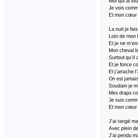
Moi qui ai tou
Je vois comm
Et mon cœur 
La nuit je fa
Loin de mon l
Et je ne m’e
Mon cheval b
Surtout qu’il 
Et je fonce 
Et j’arrache 
On est jamais
Soudain je me
Mes draps co
Je suis comm
Et mon cœur 
J’ai rangé ma
Avec plein de
J’ai pendu m