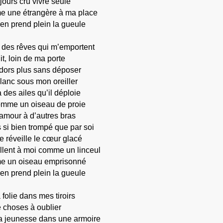
jours cru vivre seule
e une étrangère à ma place
en prend plein la gueule
is des rêves qui m’emportent
it, loin de ma porte
ndors plus sans déposer
lanc sous mon oreiller
a des ailes qu’il déploie
comme un oiseau de proie
l’amour à d’autres bras
 si bien trompé que par soi
 réveille le cœur glacé
llent à moi comme un linceul
e un oiseau emprisonné
en prend plein la gueule
 folie dans mes tiroirs
 choses à oublier
a jeunesse dans une armoire