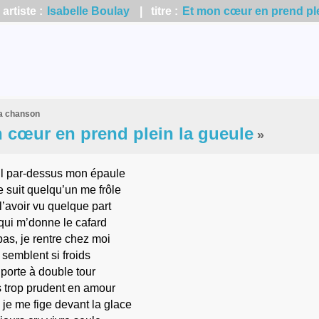
rtiste :
Isabelle Boulay
| titre :
Et mon cœur en prend ple
la chanson
 cœur en prend plein la gueule
»
il par-dessus mon épaule
 suit quelqu’un me frôle
l’avoir vu quelque part
qui m’donne le cafard
pas, je rentre chez moi
 semblent si froids
 porte à double tour
s trop prudent en amour
je me fige devant la glace