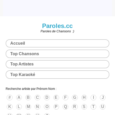
Paroles.cc
Paroles de Chansons :)
Accueil
Top Chansons
Top Artistes
Top Karaoké
Recherche artiste par Prénom Nom :
#
A
B
C
D
E
F
G
H
I
J
K
L
M
N
O
P
Q
R
S
T
U