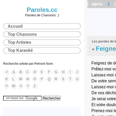
| alpha :
J
| 
Paroles.cc
Paroles de Chansons :)
Accueil
Top Chansons
Les paroles de 
Top Artistes
Feigne
«
Top Karaoké
Feignez de d
Recherche artiste par Prénom Nom :
Prêtez-moi v
#
A
B
C
D
E
F
G
H
I
J
Laissez-moi s
K
L
M
N
O
P
Q
R
S
T
U
De votre sem
V
W
X
Y
Z
Laissez-moi 
De vos déchi
Je serai votre
Et votre doub
Prenez-moi l