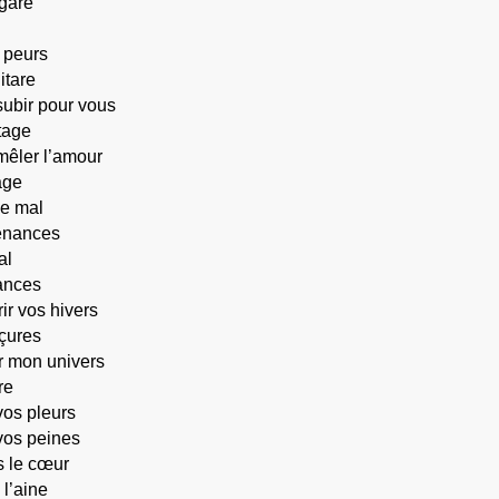
 gare
 peurs
itare
subir pour vous
tage
mêler l’amour
age
e mal
enances
al
ances
ir vos hivers
çures
 mon univers
re
vos pleurs
vos peines
s le cœur
 l’aine