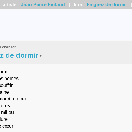
artiste :
Jean-Pierre Ferland
| titre :
Feignez de dormir
la chanson
z de dormir
»
ormir
os peines
ouffrir
aine
mourir un peu
rures
 milieu
lure
e cœur