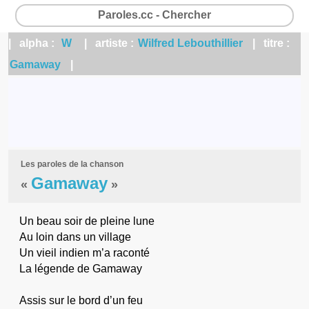
Paroles.cc - Chercher
| alpha :
W
| artiste :
Wilfred Lebouthillier
| titre :
Gamaway
|
Les paroles de la chanson
Gamaway
«
»
Un beau soir de pleine lune
Au loin dans un village
Un vieil indien m’a raconté
La légende de Gamaway
Assis sur le bord d’un feu