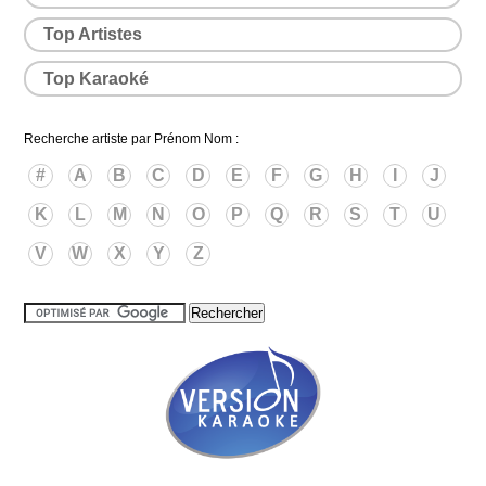
Top Artistes
Top Karaoké
Recherche artiste par Prénom Nom :
#
A
B
C
D
E
F
G
H
I
J
K
L
M
N
O
P
Q
R
S
T
U
V
W
X
Y
Z