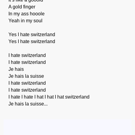
A gold finger
In my ass hooole
Yeah in my soul
Yes I hate switzerland
Yes I hate switzerland
I hate switzerland
I hate switzerland
Je hais
Je hais la suisse
I hate switzerland
I hate switzerland
I hate I hate I hat I hat I hat switzerland
Je hais la suisse...