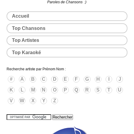
Paroles de Chansons :)
Accueil
Top Chansons
Top Artistes
Top Karaoké
Recherche artiste par Prénom Nom :
#
A
B
C
D
E
F
G
H
I
J
K
L
M
N
O
P
Q
R
S
T
U
V
W
X
Y
Z