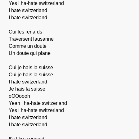
Yes I ha-hate switzerland
I hate switzerland
I hate switzerland
Oui les renards
Traversent lausanne
Comme un doute
Un doute qui plane
Oui je hais la suisse
Oui je hais la suisse
I hate switzerland
Je hais la suisse
oOOoooh
Yeah I ha-hate switzerland
Yes I ha-hate switzerland
I hate switzerland
I hate switzerland
It’s like a gooold