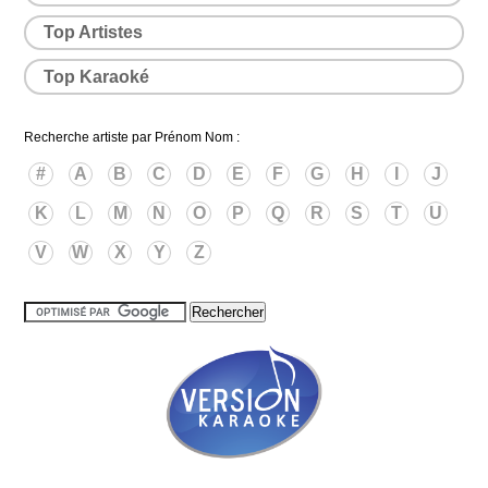
Top Artistes
Top Karaoké
Recherche artiste par Prénom Nom :
#
A
B
C
D
E
F
G
H
I
J
K
L
M
N
O
P
Q
R
S
T
U
V
W
X
Y
Z