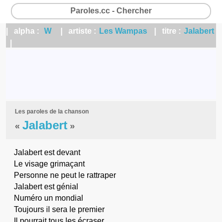
Paroles.cc - Chercher
| alpha :
W
| artiste :
Les Wampas
| titre :
Jalabert
|
Les paroles de la chanson
Jalabert
«
»
Jalabert est devant
Le visage grimaçant
Personne ne peut le rattraper
Jalabert est génial
Numéro un mondial
Toujours il sera le premier
Il pourrait tous les écraser