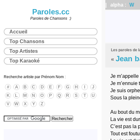
| alpha :
W
|
Paroles.cc
Paroles de Chansons :)
Accueil
Top Chansons
Les paroles de 
Top Artistes
Jean b
«
Top Karaoké
Je m’appelle 
Recherche artiste par Prénom Nom :
Je m’ennuie t
#
A
B
C
D
E
F
G
H
I
J
Je suis orph
K
L
M
N
O
P
Q
R
S
T
U
Sous la plein
V
W
X
Y
Z
Au bout du m
La vie est du
C’est pas la 
Tout est foutu