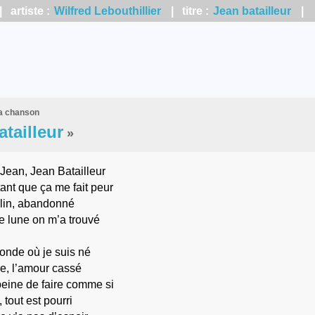
 artiste :
Wilfred Lebouthillier
| titre :
Jean batailleur
|
la chanson
atailleur
»
Jean, Jean Batailleur
ant que ça me fait peur
elin, abandonné
e lune on m’a trouvé
onde où je suis né
re, l’amour cassé
peine de faire comme si
, tout est pourri