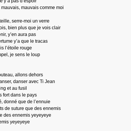
re y’a pas d’espoir
t mauvais, mauvais comme moi
eille, serre-moi un verre
is, bien plus que je vois clair
nir, y’en aura pas
rtume y’a que le tracas
is l’étoile rouge
ppel, je sens le loup
uteau, allons dehors
anser, danser avec Ti Jean
ng et au fusil
s fort dans le pays
, donné que de l’ennuie
ts de suture que des ennemis
 des ennemis yeyeyeye
emis yeyeyeye