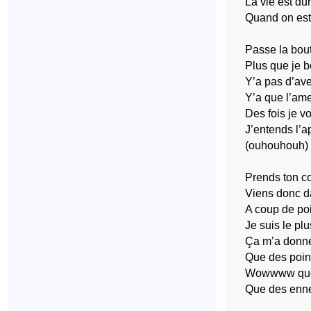
La vie est du
Quand on es
Passe la bout
Plus que je bo
Y’a pas d’ave
Y’a que l’ame
Des fois je vo
J’entends l’a
(ouhouhouh)
Prends ton co
Viens donc d
A coup de poi
Je suis le plu
Ça m’a donné
Que des poin
Wowwww que
Que des enn