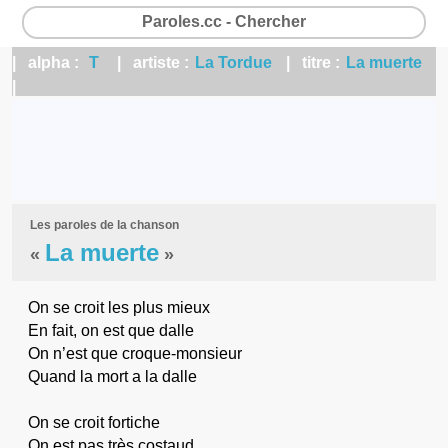
Paroles.cc - Chercher
| alpha :
T
| artiste :
La Tordue
| titre :
La muerte
|
Les paroles de la chanson
La muerte
«
»
On se croit les plus mieux
En fait, on est que dalle
On n’est que croque-monsieur
Quand la mort a la dalle
On se croit fortiche
On est pas très costaud