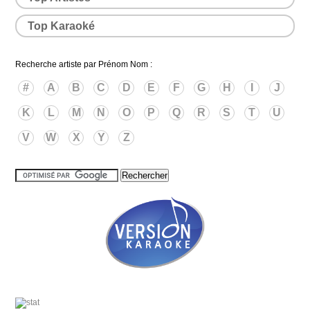
Top Karaoké
Recherche artiste par Prénom Nom :
#
A
B
C
D
E
F
G
H
I
J
K
L
M
N
O
P
Q
R
S
T
U
V
W
X
Y
Z