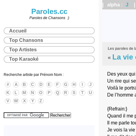
| alpha :
J
| 
Paroles.cc
Paroles de Chansons :)
Accueil
Top Chansons
Les paroles de 
Top Artistes
La vie
«
Top Karaoké
Des yeux qui 
Recherche artiste par Prénom Nom :
Un rire qui s
#
A
B
C
D
E
F
G
H
I
J
Voilà le portr
K
L
M
N
O
P
Q
R
S
T
U
De l’homme a
V
W
X
Y
Z
{Refrain:}
Quand il me 
Il me parle to
Je vois la vie