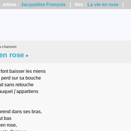
artiste :
Jacqueline François
| titre :
La vie en rose
|
la chanson
 en rose
»
font baisser les miens
e perd sur sa bouche
ait sans retouche
uquel j’appartiens
prend dans ses bras,
ut bas
 en rose,