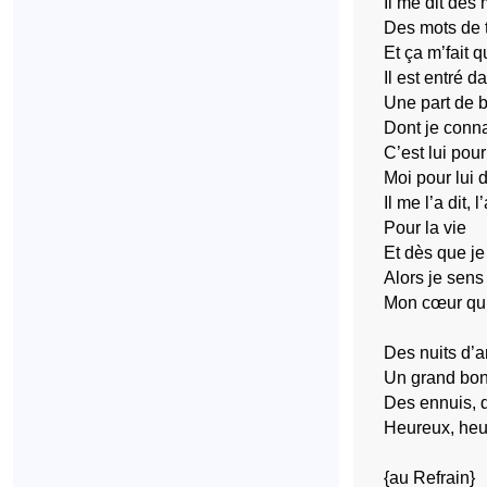
Il me dit des
Des mots de t
Et ça m’fait 
Il est entré 
Une part de 
Dont je conna
C’est lui pour
Moi pour lui 
Il me l’a dit, l
Pour la vie
Et dès que je
Alors je sens
Mon cœur qui
Des nuits d’a
Un grand bon
Des ennuis, d
Heureux, heu
{au Refrain}