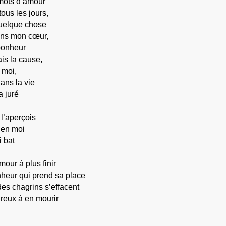
 mots d’amour
ous les jours,
quelque chose
dans mon cœur,
bonheur
is la cause,
 moi,
dans la vie
’a juré
 l’aperçois
 en moi
 bat
mour à plus finir
heur qui prend sa place
es chagrins s’effacent
reux à en mourir