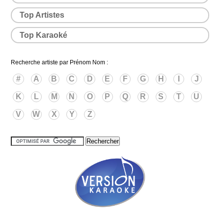
Top Artistes
Top Karaoké
Recherche artiste par Prénom Nom :
#
A
B
C
D
E
F
G
H
I
J
K
L
M
N
O
P
Q
R
S
T
U
V
W
X
Y
Z