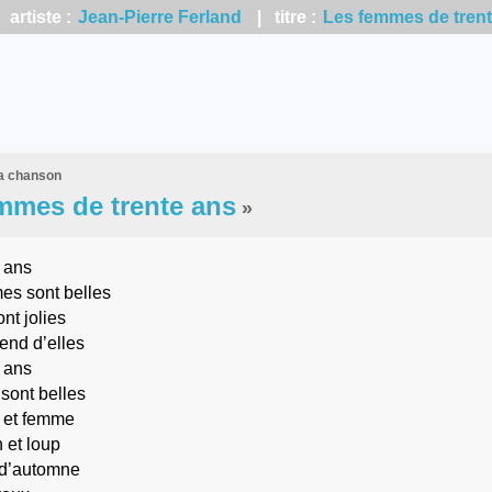
artiste :
Jean-Pierre Ferland
| titre :
Les femmes de tren
la chanson
mmes de trente ans
»
e ans
es sont belles
nt jolies
end d’elles
e ans
 sont belles
e et femme
n et loup
 d’automne