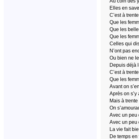
Au coin des 
Elles en sav
C’est à trent
Que les femm
Que les bell
Que les femm
Celles qui di
N’ont pas enc
Ou bien ne le
Depuis déjà 
C’est à trent
Que les femm
Avant on s’e
Après on s’y 
Mais à trente
On s’amoura
Avec un peu 
Avec un peu 
La vie fait bi
De temps en