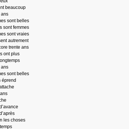
yeux
ent beaucoup
e ans
es sont belles
es sont femmes
es sont vraies
sent autrement
ore trente ans
s ont plus
longtemps
e ans
es sont belles
n éprend
attache
 ans
che
d’avance
d’après
en les choses
 temps