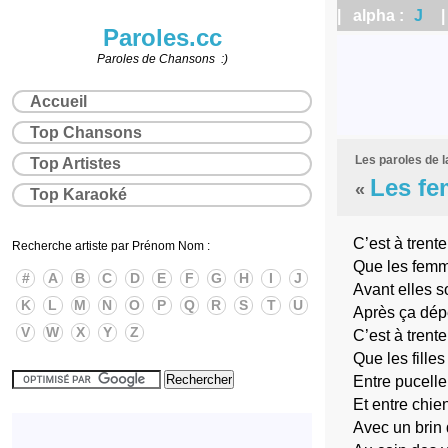
| alpha :
J
| 
Paroles.cc
Paroles de Chansons :)
Accueil
Top Chansons
Les paroles de 
Top Artistes
Les fe
«
Top Karaoké
C’est à trent
Recherche artiste par Prénom Nom :
Que les femm
#
A
B
C
D
E
F
G
H
I
J
Avant elles so
K
L
M
N
O
P
Q
R
S
T
U
Après ça dép
V
W
X
Y
Z
C’est à trent
Que les filles
Entre pucell
Et entre chie
Avec un brin