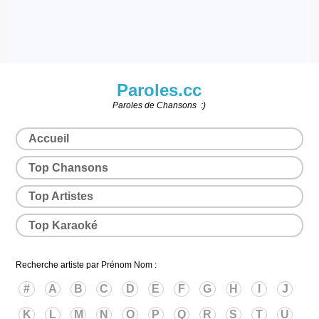
Paroles.cc
Paroles de Chansons :)
Accueil
Top Chansons
Top Artistes
Top Karaoké
Recherche artiste par Prénom Nom :
#
A
B
C
D
E
F
G
H
I
J
K
L
M
N
O
P
Q
R
S
T
U