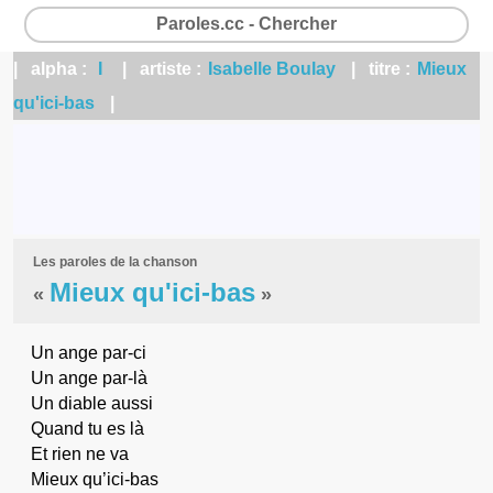
Paroles.cc - Chercher
| alpha :
I
| artiste :
Isabelle Boulay
| titre :
Mieux
qu'ici-bas
|
Les paroles de la chanson
Mieux qu'ici-bas
«
»
Un ange par-ci
Un ange par-là
Un diable aussi
Quand tu es là
Et rien ne va
Mieux qu’ici-bas