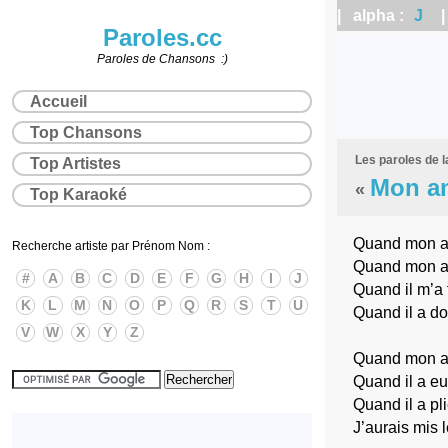
| alpha :
J
| 
Paroles.cc
Paroles de Chansons :)
Accueil
Top Chansons
Les paroles de 
Top Artistes
Mon a
«
Top Karaoké
Quand mon ami
Recherche artiste par Prénom Nom :
Quand mon ami
#
A
B
C
D
E
F
G
H
I
J
Quand il m’a 
K
L
M
N
O
P
Q
R
S
T
U
Quand il a do
V
W
X
Y
Z
Quand mon ami
Quand il a eu
Quand il a pli
J’aurais mis 