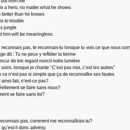
r out from me
is a hero, no matter what he shows
 better than he knows
s to trouble
is jungle
ut him will be meaningless
e reconnais pas, te reconnais-tu lorsque tu vois ce que nous 
e dit : Tu ne peux y refléter la tienne
bscur de ton regard noircit notre lumière
 soirs, lorsque je chante "C’est pas moi, c’est les autres"
 ce n’est pas si simple que ça de reconnaître ses fautes
ainsi fait, n’est-ce pas?
réellement se faire sans nous?
ment se faire sans toi?
e reconnais pas, comment me reconnaîtrais-tu?
, qu’est-il donc advenu