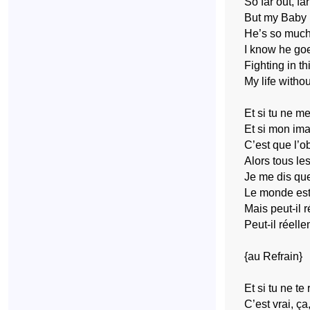
So far out, fa
But my Baby 
He’s so much
I know he goe
Fighting in th
My life witho
Et si tu ne m
Et si mon imag
C’est que l’o
Alors tous les
Je me dis que
Le monde est 
Mais peut-il 
Peut-il réelle
{au Refrain}
Et si tu ne t
C’est vrai, ça