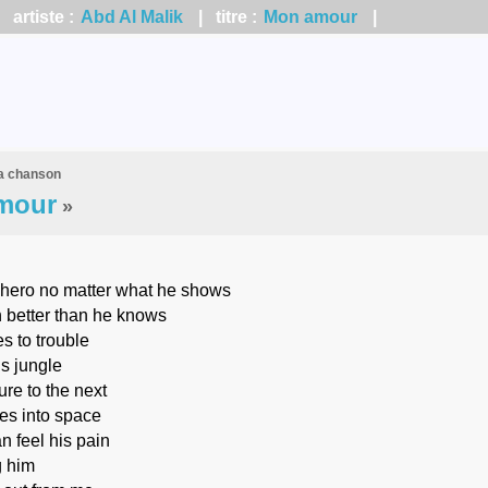
artiste :
Abd Al Malik
| titre :
Mon amour
|
la chanson
mour
»
 hero no matter what he shows
 better than he knows
s to trouble
is jungle
ure to the next
es into space
an feel his pain
g him