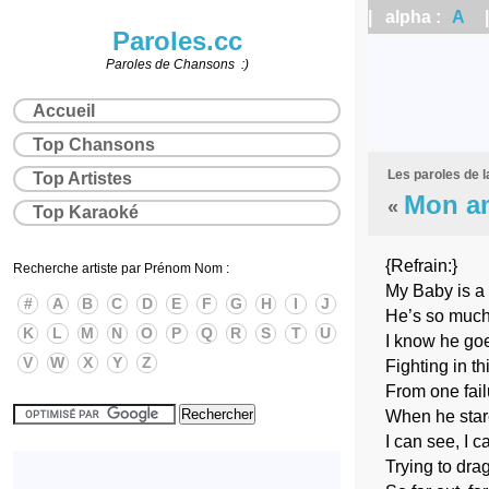
| alpha :
A
| 
Paroles.cc
Paroles de Chansons :)
Accueil
Top Chansons
Les paroles de 
Top Artistes
Mon a
«
Top Karaoké
{Refrain:}
Recherche artiste par Prénom Nom :
My Baby is a
#
A
B
C
D
E
F
G
H
I
J
He’s so much
K
L
M
N
O
P
Q
R
S
T
U
I know he goe
V
W
X
Y
Z
Fighting in th
From one fail
When he star
I can see, I c
Trying to dra