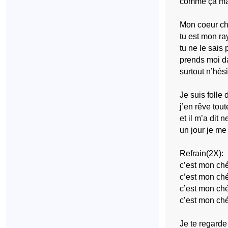
comme ça mais
Mon coeur ch
tu est mon ra
tu ne le sais
prends moi da
surtout n’hés
Je suis folle d
j’en rêve tout
et il m’a dit n
un jour je me 
Refrain(2X):
c’est mon ché
c’est mon ché
c’est mon ché
c’est mon ché
Je te regarde