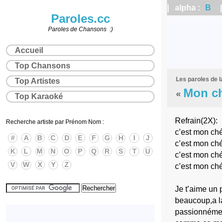
| alpha :
B
| 
Paroles.cc
Paroles de Chansons :)
Accueil
Top Chansons
Les paroles de 
Top Artistes
Mon ch
«
Top Karaoké
Refrain(2X):
Recherche artiste par Prénom Nom :
c’est mon ché
#
A
B
C
D
E
F
G
H
I
J
c’est mon ché
K
L
M
N
O
P
Q
R
S
T
U
c’est mon ché
V
W
X
Y
Z
c’est mon ché
Je t’aime un 
beaucoup,a la
passionnémen