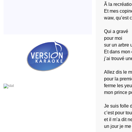
Ã la recréatio
Et mes copine
waw, qu’est c
Qui a gravé
pour moi
sur un arbre 
Et dans mon 
j’ai trouvé un
Allez dis le m
pour la premi
ferme les yeux
mon prince po
Je suis folle d
c’est pour tou
et il m’a dit n
un jour je me