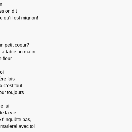
n.
s on dit
e qu’il est mignon!
un petit coeur?
cartable un matin
e fleur
oi
ère fois
 c’est tout
ur toujours
e lui
te la vie
e t’inquiète pas,
 marierai avec toi