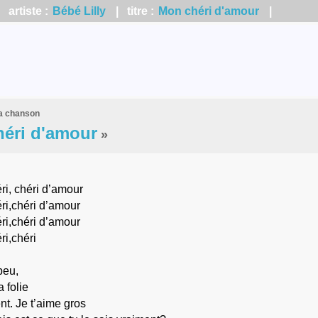
artiste :
Bébé Lilly
| titre :
Mon chéri d'amour
|
la chanson
éri d'amour
»
ri, chéri d’amour
ri,chéri d’amour
ri,chéri d’amour
ri,chéri
peu,
 folie
t. Je t’aime gros