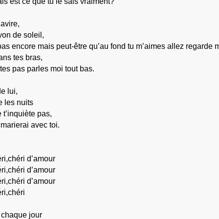
 est ce que tu le sais vraiment?
avire,
yon de soleil,
 pas encore mais peut-être qu’au fond tu m’aimes allez regarde m
ns tes bras,
ites pas parles moi tout bas.
e lui,
e les nuits
e t’inquiète pas,
marierai avec toi.
ri,chéri d’amour
ri,chéri d’amour
ri,chéri d’amour
ri,chéri
 chaque jour