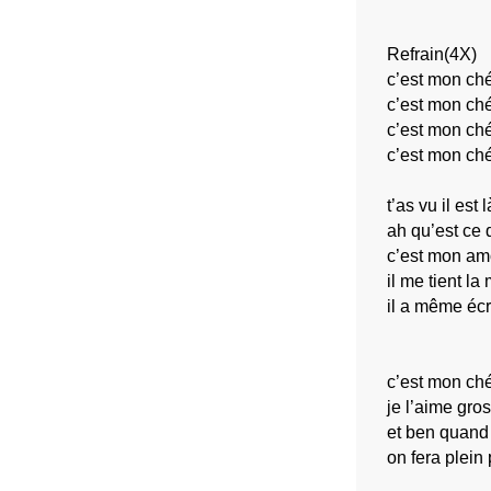
Refrain(4X)
c’est mon ché
c’est mon ché
c’est mon ché
c’est mon ché
t’as vu il est l
ah qu’est ce 
c’est mon am
il me tient la
il a même écr
c’est mon ch
je l’aime gro
et ben quand
on fera plein