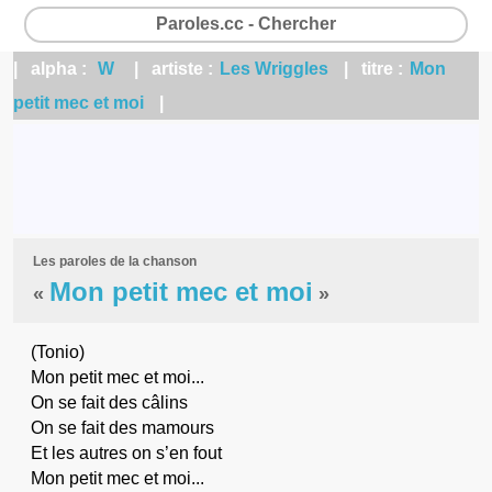
Paroles.cc - Chercher
| alpha :
W
| artiste :
Les Wriggles
| titre :
Mon
petit mec et moi
|
Les paroles de la chanson
Mon petit mec et moi
«
»
(Tonio)
Mon petit mec et moi...
On se fait des câlins
On se fait des mamours
Et les autres on s’en fout
Mon petit mec et moi...