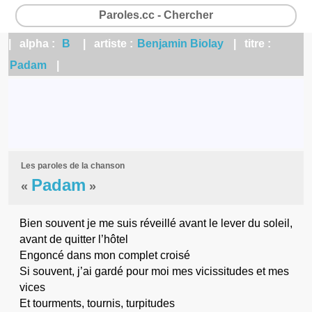
Paroles.cc - Chercher
| alpha :
B
| artiste :
Benjamin Biolay
| titre :
Padam
|
Les paroles de la chanson
Padam
«
»
Bien souvent je me suis réveillé avant le lever du soleil,
avant de quitter l’hôtel
Engoncé dans mon complet croisé
Si souvent, j’ai gardé pour moi mes vicissitudes et mes
vices
Et tourments, tournis, turpitudes