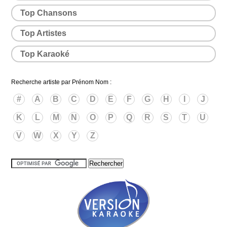
Top Chansons
Top Artistes
Top Karaoké
Recherche artiste par Prénom Nom :
#
A
B
C
D
E
F
G
H
I
J
K
L
M
N
O
P
Q
R
S
T
U
V
W
X
Y
Z