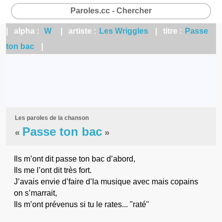
Paroles.cc - Chercher
| alpha :
W
| artiste :
Les Wriggles
| titre :
Passe
ton bac
|
Les paroles de la chanson
Passe ton bac
«
»
Ils m’ont dit passe ton bac d’abord,
Ils me l’ont dit très fort.
J’avais envie d’faire d’la musique avec mais copains
on s’marrait,
Ils m’ont prévenus si tu le rates... "raté"