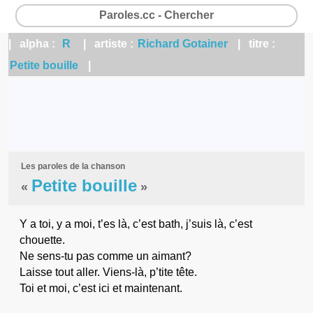
Paroles.cc - Chercher
| alpha :
R
| artiste :
Richard Gotainer
| titre :
Petite bouille
|
Les paroles de la chanson
Petite bouille
«
»
Y a toi, y a moi, t’es là, c’est bath, j’suis là, c’est
chouette.
Ne sens-tu pas comme un aimant?
Laisse tout aller. Viens-là, p’tite tête.
Toi et moi, c’est ici et maintenant.