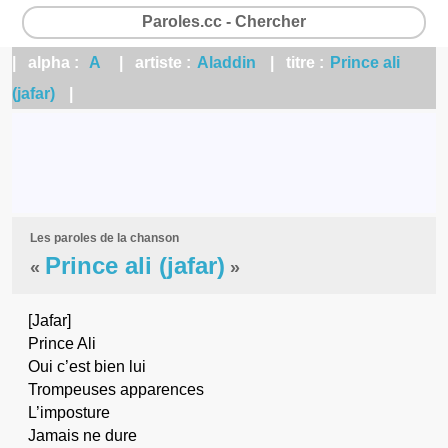
Paroles.cc - Chercher
| alpha :
A
| artiste :
Aladdin
| titre :
Prince ali
(jafar)
|
Les paroles de la chanson
Prince ali (jafar)
«
»
[Jafar]
Prince Ali
Oui c’est bien lui
Trompeuses apparences
L’imposture
Jamais ne dure