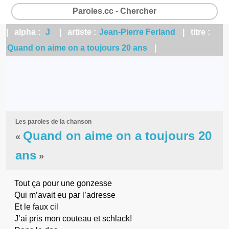
Paroles.cc - Chercher
| alpha :
J
| artiste :
Jean-Pierre Ferland
| titre :
Quand on aime on a toujours 20 ans
|
Les paroles de la chanson
Quand on aime on a toujours 20
«
ans
»
Tout ça pour une gonzesse
Qui m’avait eu par l’adresse
Et le faux cil
J’ai pris mon couteau et schlack!