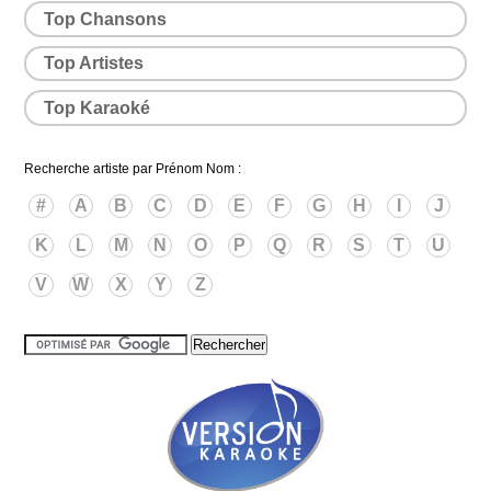
Top Chansons
Top Artistes
Top Karaoké
Recherche artiste par Prénom Nom :
#
A
B
C
D
E
F
G
H
I
J
K
L
M
N
O
P
Q
R
S
T
U
V
W
X
Y
Z