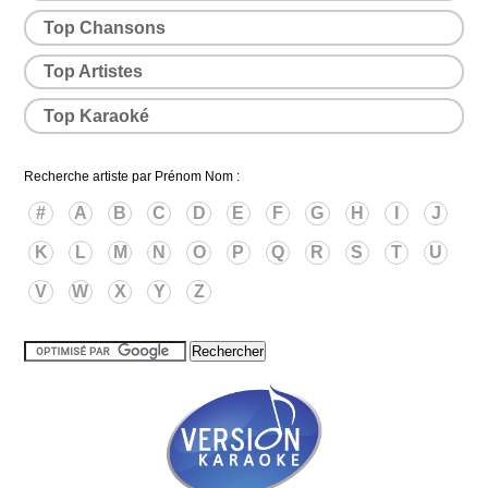
Top Chansons
Top Artistes
Top Karaoké
Recherche artiste par Prénom Nom :
#
A
B
C
D
E
F
G
H
I
J
K
L
M
N
O
P
Q
R
S
T
U
V
W
X
Y
Z