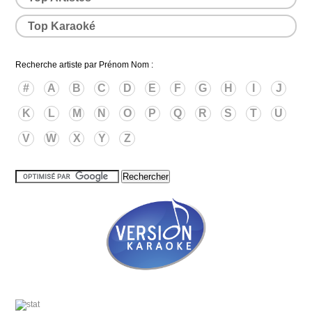
Top Karaoké
Recherche artiste par Prénom Nom :
#
A
B
C
D
E
F
G
H
I
J
K
L
M
N
O
P
Q
R
S
T
U
V
W
X
Y
Z