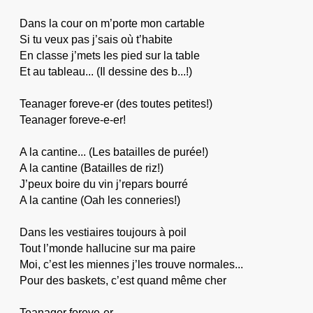
Dans la cour on m’porte mon cartable
Si tu veux pas j’sais où t’habite
En classe j’mets les pied sur la table
Et au tableau... (Il dessine des b...!)
Teanager foreve-er (des toutes petites!)
Teanager foreve-e-er!
A la cantine... (Les batailles de purée!)
A la cantine (Batailles de riz!)
J’peux boire du vin j’repars bourré
A la cantine (Oah les conneries!)
Dans les vestiaires toujours à poil
Tout l’monde hallucine sur ma paire
Moi, c’est les miennes j’les trouve normales...
Pour des baskets, c’est quand même cher
Teanager foreve-er