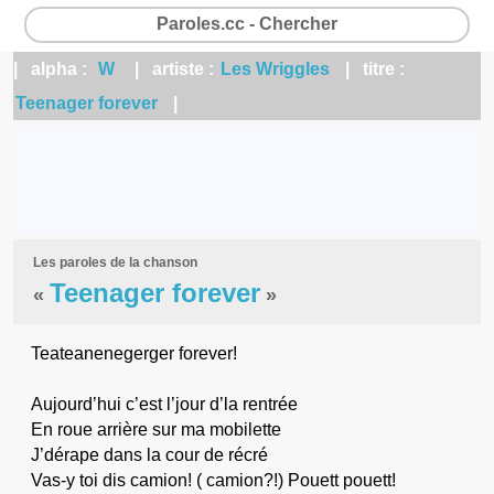
Paroles.cc - Chercher
| alpha :
W
| artiste :
Les Wriggles
| titre :
Teenager forever
|
Les paroles de la chanson
Teenager forever
«
»
Teateanenegerger forever!
Aujourd’hui c’est l’jour d’la rentrée
En roue arrière sur ma mobilette
J’dérape dans la cour de récré
Vas-y toi dis camion! ( camion?!) Pouett pouett!