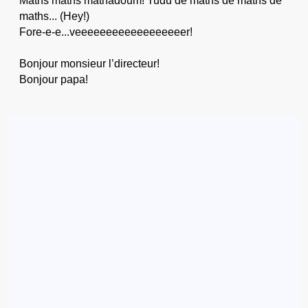
Maths maths mathadoum! Tudu de maths de maths de
maths... (Hey!)
Fore-e-e...veeeeeeeeeeeeeeeeeer!
Bonjour monsieur l’directeur!
Bonjour papa!