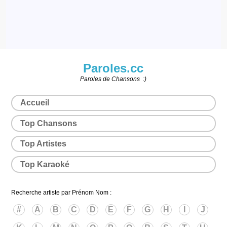
Paroles.cc
Paroles de Chansons :)
Accueil
Top Chansons
Top Artistes
Top Karaoké
Recherche artiste par Prénom Nom :
#
A
B
C
D
E
F
G
H
I
J