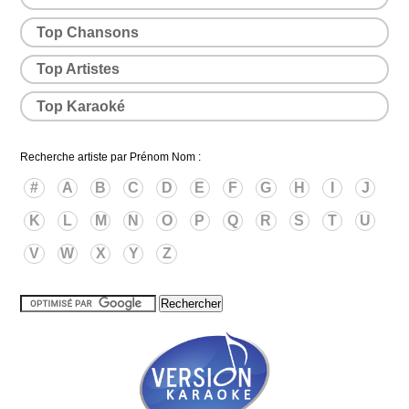
Top Chansons
Top Artistes
Top Karaoké
Recherche artiste par Prénom Nom :
#
A
B
C
D
E
F
G
H
I
J
K
L
M
N
O
P
Q
R
S
T
U
V
W
X
Y
Z