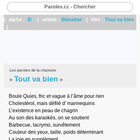
Paroles.cc - Chercher
| alpha :
B
| artiste :
Bénabar
| titre :
Tout va bien
|
Les paroles de la chanson
Tout va bien
«
»
Boule Quies, fric et vague à l’âme pour rien
Cholestérol, mais défilé d’ mannequins
L’existence en peau de chagrin
Au son des karaokés, on se soutient
Barbecue, lacrymo, survêtement
Couleur des yeux, taille, poids déterminant
La joie en supplément