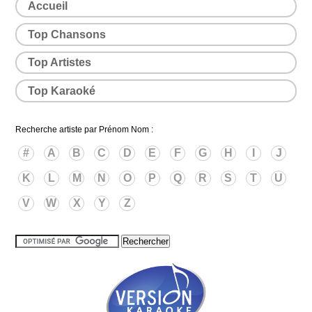
Accueil
Top Chansons
Top Artistes
Top Karaoké
Recherche artiste par Prénom Nom :
#
A
B
C
D
E
F
G
H
I
J
K
L
M
N
O
P
Q
R
S
T
U
V
W
X
Y
Z