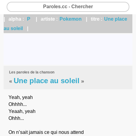
Paroles.cc - Chercher
| alpha :
P
| artiste :
Pokemon
| titre :
Une place
au soleil
|
Les paroles de la chanson
Une place au soleil
«
»
Yeah, yeah
Ohhhh...
Yeaah, yeah
Ohhh...
On n’sait jamais ce qui nous attend