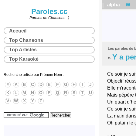
| alpha :
W
|
Paroles.cc
Paroles de Chansons :)
Accueil
Top Chansons
Les paroles de 
Top Artistes
Y a pe
«
Top Karaoké
Ce soir je sui
Recherche artiste par Prénom Nom :
Objectif réus
#
A
B
C
D
E
F
G
H
I
J
Elle m’racont
K
L
M
N
O
P
Q
R
S
T
U
Mais pépère t
V
W
X
Y
Z
Un quart d’heu
Ce soir je su
La main dans 
Oh putain le g