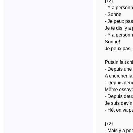
{x2}
- Y a person
- Sonne
- Je peux pas
Je te dis ’y a
- Y a person
Sonne!
Je peux pas, 
Putain fait ch
- Depuis une
A chercher la
- Depuis deu
Même essayé d
- Depuis deu
Je suis dev’n
- Hé, on va pa
{x2}
- Mais y a pe