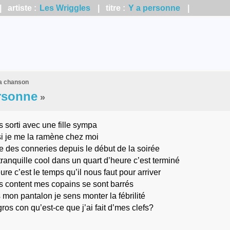
 artiste :
Les Wriggles
| titre :
Y a personne
|
la chanson
rsonne
»
s sorti avec une fille sympa
si je me la ramène chez moi
e des conneries depuis le début de la soirée
ranquille cool dans un quart d’heure c’est terminé
re c’est le temps qu’il nous faut pour arriver
is content mes copains se sont barrés
mon pantalon je sens monter la fébrilité
ros con qu’est-ce que j’ai fait d’mes clefs?