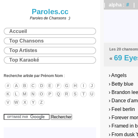
| alpha :
#
| a
Paroles.cc
Paroles de Chansons :)
Accueil
Top Chansons
Les 20 chansons
Top Artistes
69 Eye
«
Top Karaoké
› Angels
Recherche artiste par Prénom Nom :
› Betty blue
#
A
B
C
D
E
F
G
H
I
J
› Brandon le
K
L
M
N
O
P
Q
R
S
T
U
› Dance d'am
V
W
X
Y
Z
› Feel berlin
› Forever mo
› Framed in 
› From dusk '