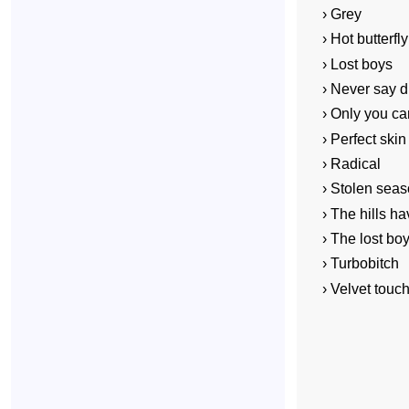
› Grey
› Hot butterfly
› Lost boys
› Never say d
› Only you c
› Perfect skin
› Radical
› Stolen sea
› The hills h
› The lost bo
› Turbobitch
› Velvet touc