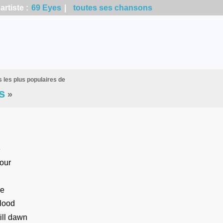
rtiste :
69 Eyes
|
toutes ses chansons
 les plus populaires de
s
»
e
our
re
blood
till dawn