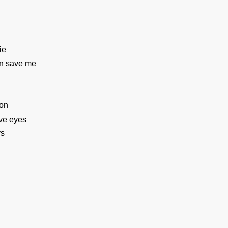
ie
an save me
son
ave eyes
ys
h