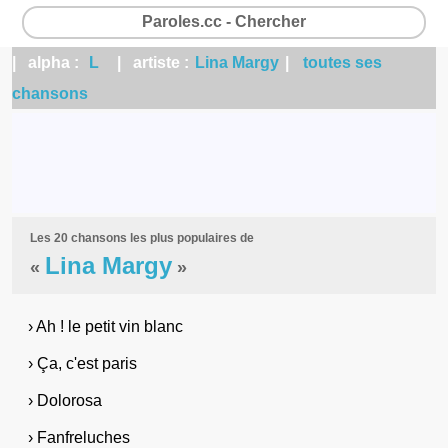
Paroles.cc - Chercher
| alpha :
L
| artiste :
Lina Margy
|
toutes ses
chansons
Les 20 chansons les plus populaires de
Lina Margy
«
»
› Ah ! le petit vin blanc
› Ça, c'est paris
› Dolorosa
› Fanfreluches