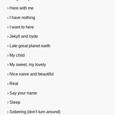
› Here with me
› I have nothing
› I want to here
› Jekyll and hyde
› Late great planet earth
› My child
› My sweet, my lovely
› Nice naive and beautiful
› Real
› Say your name
› Sleep
› Sobering (don't turn around)