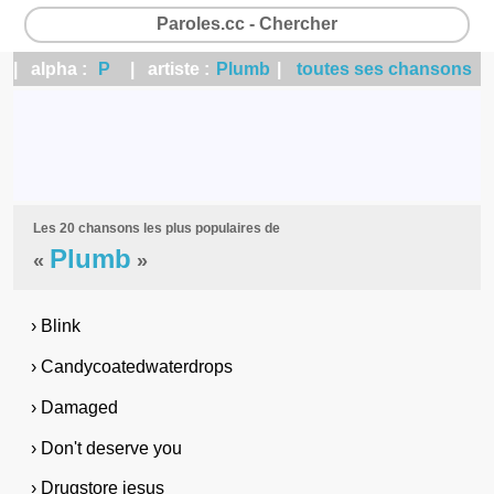
Paroles.cc - Chercher
| alpha :
P
| artiste :
Plumb
|
toutes ses chansons
Les 20 chansons les plus populaires de
Plumb
«
»
› Blink
› Candycoatedwaterdrops
› Damaged
› Don't deserve you
› Drugstore jesus