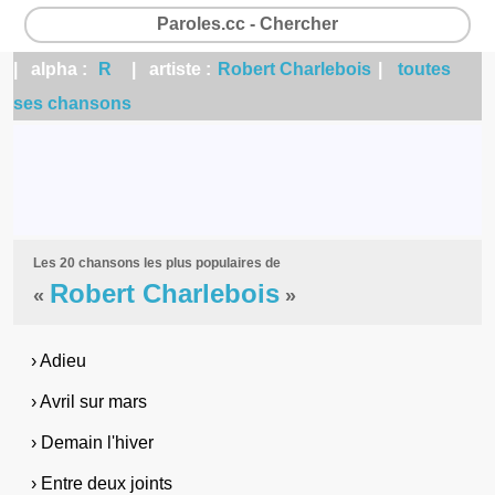
Paroles.cc - Chercher
| alpha :
R
| artiste :
Robert Charlebois
|
toutes
ses chansons
Les 20 chansons les plus populaires de
Robert Charlebois
«
»
› Adieu
› Avril sur mars
› Demain l'hiver
› Entre deux joints