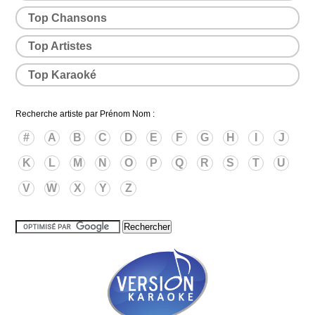
Top Chansons
Top Artistes
Top Karaoké
Recherche artiste par Prénom Nom :
#
A
B
C
D
E
F
G
H
I
J
K
L
M
N
O
P
Q
R
S
T
U
V
W
X
Y
Z