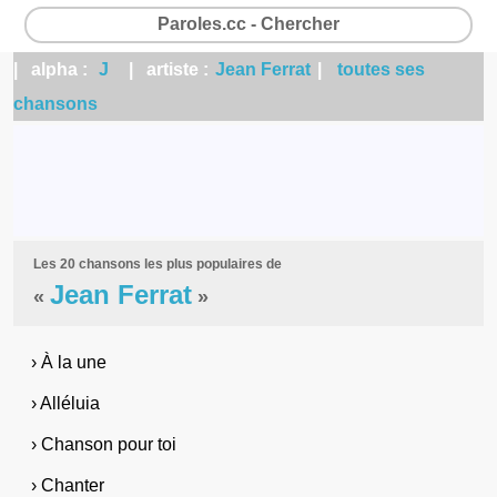
Paroles.cc - Chercher
| alpha :
J
| artiste :
Jean Ferrat
|
toutes ses
chansons
Les 20 chansons les plus populaires de
Jean Ferrat
«
»
› À la une
› Alléluia
› Chanson pour toi
› Chanter