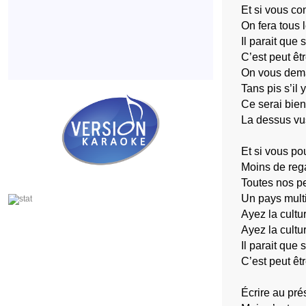
Et si vous co
On fera tous 
Il parait que 
C’est peut êt
On vous deman
Tans pis s’il 
Ce serai bien
La dessus vu
Et si vous po
Moins de rega
Toutes nos pe
Un pays multi
Ayez la cultur
Ayez la cultu
Il parait que 
C’est peut êt
Écrire au pré