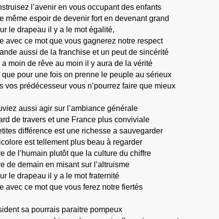
nstruisez l’avenir en vous occupant des enfants
le même espoir de devenir fort en devenant grand
sur le drapeau il y a le mot égalité,
re avec ce mot que vous gagnerez notre respect
de aussi de la franchise et un peut de sincérité
y a moin de rêve au moin il y aura de la vérité
 que pour une fois on prenne le peuple au sérieux
s vos prédécesseur vous n’pourrez faire que mieux
uviez aussi agir sur l’ambiance générale
rd de travers et une France plus conviviale
tites différence est une richesse a sauvegarder
colore est tellement plus beau à regarder
e de l’humain plutôt que la culture du chiffre
re de demain en misant sur l’altruisme
sur le drapeau il y a le mot fraternité
re avec ce mot que vous ferez notre fiertés
sident sa pourrais paraitre pompeux