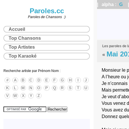
| alpha :
G
| 
Paroles.cc
Paroles de Chansons :)
Accueil
Top Chansons
Les paroles de 
Top Artistes
Mai 20
«
Top Karaoké
Monsieur le 
Recherche artiste par Prénom Nom :
A l’heure ou 
#
A
B
C
D
E
F
G
H
I
J
Je n’connais 
K
L
M
N
O
P
Q
R
S
T
U
Mais permett
V
W
X
Y
Z
Je veut d’abo
Vous venez de
Vous avez du 
Donnez quelq