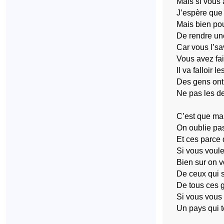
Mais si vous 
J’espère que 
Mais bien pou
De rendre une
Car vous l’sa
Vous avez fa
Il va falloir le
Des gens ont 
Ne pas les de
C’est que mal
On oublie pas
Et ces parce 
Si vous voule
Bien sur on v
De ceux qui s
De tous ces 
Si vous vous 
Un pays qui t