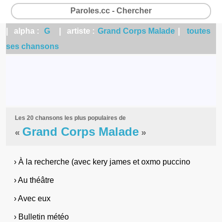
Paroles.cc - Chercher
| alpha :
G
| artiste :
Grand Corps Malade
|
toutes
ses chansons
Les 20 chansons les plus populaires de
Grand Corps Malade
«
»
› À la recherche (avec kery james et oxmo puccino
› Au théâtre
› Avec eux
› Bulletin météo