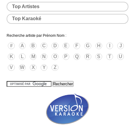
Top Artistes
Top Karaoké
Recherche artiste par Prénom Nom :
#
A
B
C
D
E
F
G
H
I
J
K
L
M
N
O
P
Q
R
S
T
U
V
W
X
Y
Z