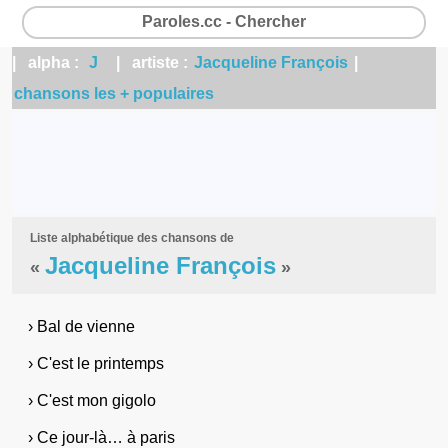
Paroles.cc - Chercher
| alpha :
J
| artiste :
Jacqueline François
|
chansons les + populaires
Liste alphabétique des chansons de
Jacqueline François
«
»
› Bal de vienne
› C'est le printemps
› C'est mon gigolo
› Ce jour-là… à paris